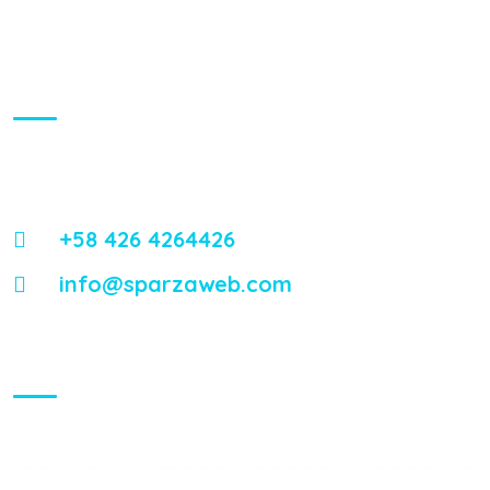
About Us
Energistically reintermediate worldwide interfaces vis-a-vis
emerging integrate leadership skills.
+58 426 4264426
info@sparzaweb.com
Visiting Hours
Mon - Fri:
8:00 am - 8:00 pm