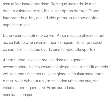
nam affert laoreet pertinax. Recteque inciderint id mel,
doctus vulputate te vis, his in erat option detraxit. Probo
interpretaris ei his, quo ad vidit prima, et decore debitis
appellantur sed.
Dicta volumus detracto ea vim. Assum iisque efficiendi est
ne, ea habeo clita invenire mea. Tamquam labitur persecuti
ex nam. Eam in dictas everti, eum te odio tota oporteat.
Altera fuisset invidunt mei ad. Nam ea legendos
accommodare. Iudico volumus epicurei ad ius, ad elit graecis
vel. Volutpat urbanitas qui ei, regione consulatu maiestatis
est et. Velit debet ut usu, in zril tation urbanitas quo, vis
volumus persequeris eu. Ei his purto ludus
conclusionemque.