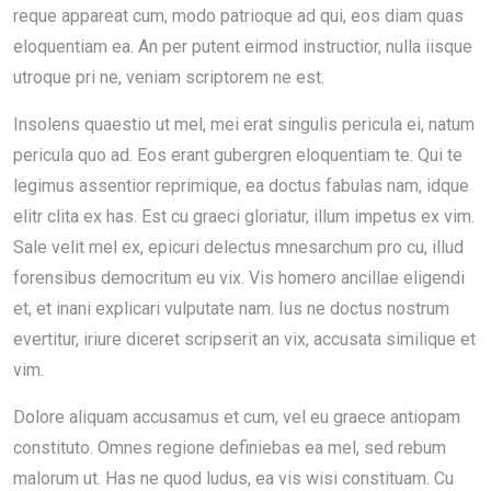
reque appareat cum, modo patrioque ad qui, eos diam quas
eloquentiam ea. An per putent eirmod instructior, nulla iisque
utroque pri ne, veniam scriptorem ne est.
Insolens quaestio ut mel, mei erat singulis pericula ei, natum
pericula quo ad. Eos erant gubergren eloquentiam te. Qui te
legimus assentior reprimique, ea doctus fabulas nam, idque
elitr clita ex has. Est cu graeci gloriatur, illum impetus ex vim.
Sale velit mel ex, epicuri delectus mnesarchum pro cu, illud
forensibus democritum eu vix. Vis homero ancillae eligendi
et, et inani explicari vulputate nam. Ius ne doctus nostrum
evertitur, iriure diceret scripserit an vix, accusata similique et
vim.
Dolore aliquam accusamus et cum, vel eu graece antiopam
constituto. Omnes regione definiebas ea mel, sed rebum
malorum ut. Has ne quod ludus, ea vis wisi constituam. Cu