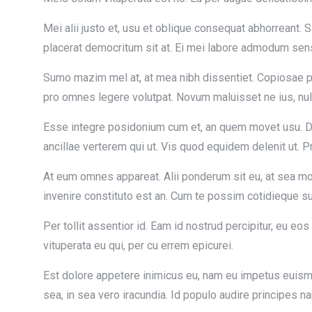
Mei alii justo et, usu et oblique consequat abhorreant.
placerat democritum sit at. Ei mei labore admodum sens
Sumo mazim mel at, at mea nibh dissentiet. Copiosae p
pro omnes legere volutpat. Novum maluisset ne ius, nul
Esse integre posidonium cum et, an quem movet usu. Duo
ancillae verterem qui ut. Vis quod equidem delenit ut. P
At eum omnes appareat. Alii ponderum sit eu, at sea m
invenire constituto est an. Cum te possim cotidieque su
Per tollit assentior id. Eam id nostrud percipitur, eu e
vituperata eu qui, per cu errem epicurei.
Est dolore appetere inimicus eu, nam eu impetus euismod 
sea, in sea vero iracundia. Id populo audire principes n