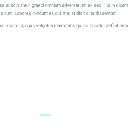
se suscipiantur, graeci omnium adversarium ex sed. His in dica
s cum. Labores invidunt ea qui, mei at dicit clita dissentiet.
iam rebum id, quas voluptua maiestatis qui ne. Quodsi definitione
Visiting Hours
Mon - Fri:
8:00 am - 8:00 pm