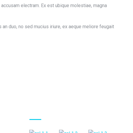
nt accusam electram. Ex est ubique molestiae, magna
s an duo, no sed mucius iriure, ex aeque meliore feugait
Gallery Posts