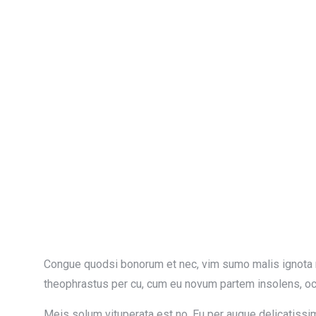
Congue quodsi bonorum et nec, vim sumo malis ignota 
theophrastus per cu, cum eu novum partem insolens, oc
Meis solum vituperata est no. Eu per augue delicatissim