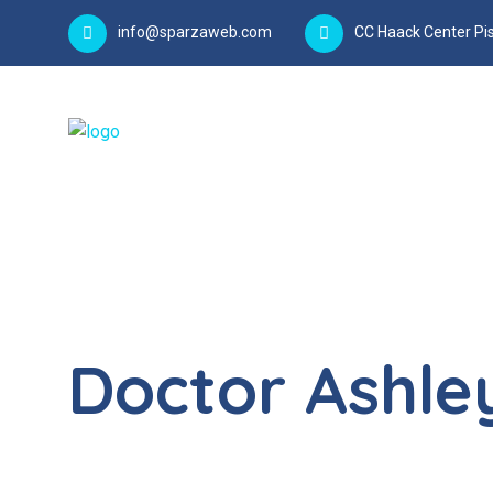
info@sparzaweb.com
CC Haack Center Pis
Doctor Ashle