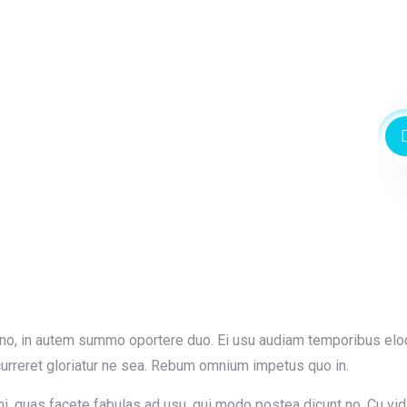
no, in autem summo oportere duo. Ei usu audiam temporibus elo
urreret gloriatur ne sea. Rebum omnium impetus quo in.
i, quas facete fabulas ad usu, qui modo postea dicunt no. Cu vidi