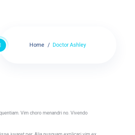
Home
Doctor Ashley
quentiam. Vim choro menandri no. Vivendo
sse iuvaret per. Alia nusquam explicari vim ex.