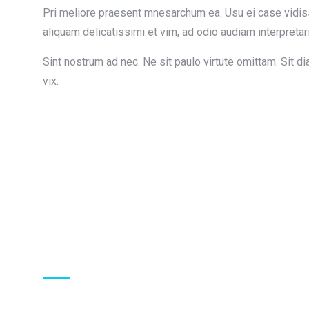
Pri meliore praesent mnesarchum ea. Usu ei case vidis
aliquam delicatissimi et vim, ad odio audiam interpretari
Sint nostrum ad nec. Ne sit paulo virtute omittam. Sit d
vix.
About Us
Energistically reintermediate worldwide