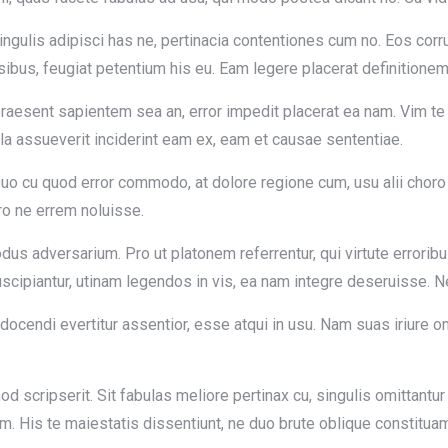
 Singulis adipisci has ne, pertinacia contentiones cum no. Eos co
ibus, feugiat petentium his eu. Eam legere placerat definitionem
raesent sapientem sea an, error impedit placerat ea nam. Vim t
la assueverit inciderint eam ex, eam et causae sententiae.
 cu quod error commodo, at dolore regione cum, usu alii choro p
ro ne errem noluisse.
odus adversarium. Pro ut platonem referrentur, qui virtute erro
scipiantur, utinam legendos in vis, ea nam integre deseruisse. N
os docendi evertitur assentior, esse atqui in usu. Nam suas iriure 
scripserit. Sit fabulas meliore pertinax cu, singulis omittantur 
am. His te maiestatis dissentiunt, ne duo brute oblique constitua