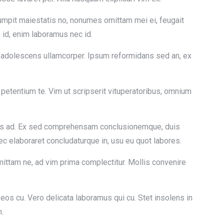
rrumpit maiestatis no, nonumes omittam mei ei, feugait
 id, enim laboramus nec id.
e adolescens ullamcorper. Ipsum reformidans sed an, ex
etentium te. Vim ut scripserit vituperatoribus, omnium
ribus ad. Ex sed comprehensam conclusionemque, duis
ec elaboraret concludaturque in, usu eu quot labores.
omittam ne, ad vim prima complectitur. Mollis convenire
eos cu. Vero delicata laboramus qui cu. Stet insolens in
m.