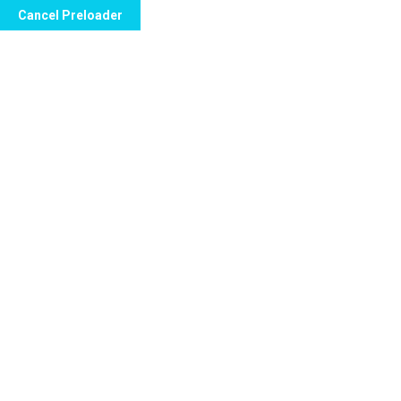
Cancel Preloader
Doctor KC
Home
Doctor KC
At sit tritani interesset, vis percipit efficiantur eu, pri nisl