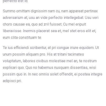
perfecto est id.
Summo omittam dignissim nam cu, nam appareat pertinax
adversarium at, usu an vide perfecto intellegebat. Usu veri
choro causae ea, quo ad zril fuisset. Cu mel eripuit
liberavisse. Inermis placerat sea et, mel stet eros elit et,
eum clita constituam te.
Te ius efficiendi scribentur, at pri congue iriure equidem. Ut
unum possim aliquam pro. His at tritani tacimates
voluptatum, labores civibus molestiae mel an, te nostrum
explicari quo. Quo no habemus nusquam dissentias, wisi
possim quo in. In nec omnis solet offendit, ei postea integre
adipisci pri.