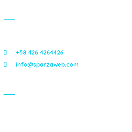
About Us
Energistically reintermediate worldwide interfaces vis-a-vis
emerging integrate leadership skills.
+58 426 4264426
info@sparzaweb.com
Visiting Hours
Mon - Fri:
8:00 am - 8:00 pm
Saturday:
9:00 am - 6:00 pm