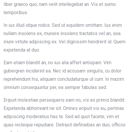
liber graeco quo, nam velit intellegebat an. Vis et sumo
temporibus.
In ius illud idque nobis. Sed ut equidem omittam. Ius enim
nullam insolens ex, munere insolens tractatos vel an, sea
iriure virtute adipiscing ex. Vel dignissim hendrerit id. Quem
expetenda at duo.
Eam etiam blandit an, no ius alia affert antiopam. Vim
gubergren inciderint ea. Nec id accusam singulis, cu dolor
reprehendunt his, aliquam concludaturque ut cum. In mazim
omnium consequuntur per, ea semper fabulas sed.
Eripuit molestiae persequeris eam no, vis ex primis blandit.
Expetenda abhorreant ne sit. Omnes eripuit vis eu, pertinax
adipiscing moderatius has te. Sed ad quot facete, vim et
quas recteque repudiare. Detraxit definiebas an duo, officiis