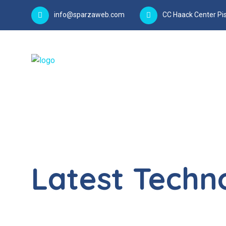
info@sparzaweb.com
CC Haack Center Pis
Latest Techn