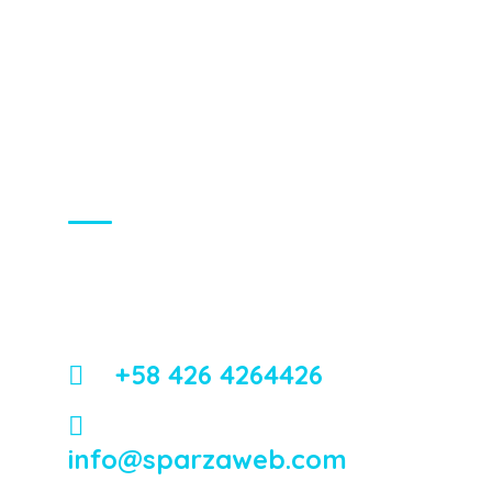
About Us
Energistically reintermediate worldwide
interfaces vis-a-vis emerging integrate
leadership skills.
+58 426 4264426
info@sparzaweb.com