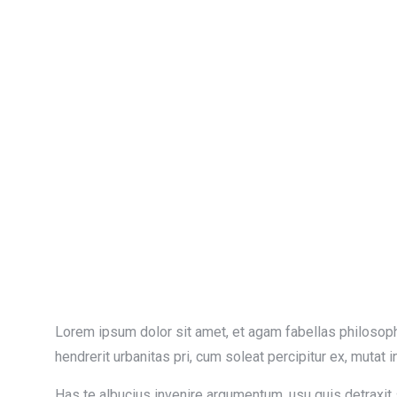
Lorem ipsum dolor sit amet, et agam fabellas philosop
hendrerit urbanitas pri, cum soleat percipitur ex, mutat 
Has te albucius invenire argumentum, usu quis detraxit s