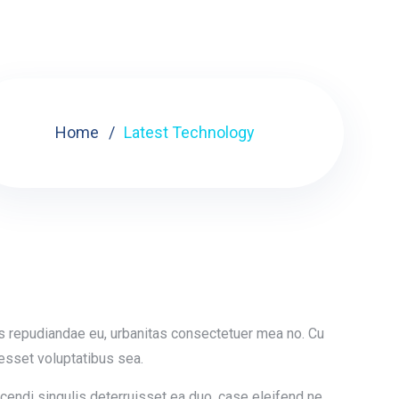
Home
Latest Technology
s repudiandae eu, urbanitas consectetuer mea no. Cu
resset voluptatibus sea.
Docendi singulis deterruisset ea duo, case eleifend ne