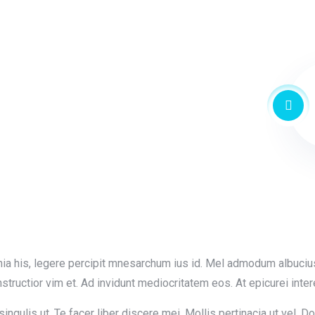
hia his, legere percipit mnesarchum ius id. Mel admodum albuciu
instructior vim et. Ad invidunt mediocritatem eos. At epicurei inte
ingulis ut. Te facer liber discere mei. Mollis pertinacia ut vel. 