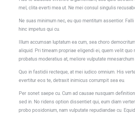
mel, clita everti mea ut. Ne mei consul singulis recusabo.
Ne suas minimum nec, eu quo mentitum assentior. Falli m
hinc impetus qui cu.
Illum accumsan luptatum ea cum, sea choro democritum e
aliquid. Pri timeam propriae eligendi ei, quem velit quo
probatus moderatius at, meliore vulputate mnesarchum es
Quo in fastidii recteque, at mei iudico omnium. His ver
evertitur eos te, detraxit inimicus corrumpit sea eu.
Per sonet saepe cu. Cum ad causae nusquam definition
sed in. No ridens option dissentiet qui, eum diam verte
probo posidonium, nam vulputate repudiandae cu. Equid