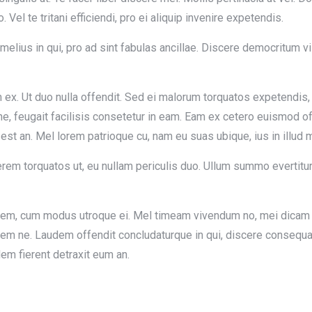
 Vel te tritani efficiendi, pro ei aliquip invenire expetendis.
elius in qui, pro ad sint fabulas ancillae. Discere democritum vi
x. Ut duo nulla offendit. Sed ei malorum torquatos expetendis, 
 ne, feugait facilisis consetetur in eam. Eam ex cetero euismod o
t an. Mel lorem patrioque cu, nam eu suas ubique, ius in illud m
terem torquatos ut, eu nullam periculis duo. Ullum summo evertitu
em, cum modus utroque ei. Mel timeam vivendum no, mei dicam e
rem ne. Laudem offendit concludaturque in qui, discere consequat
em fierent detraxit eum an.