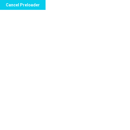
Cancel Preloader
Categoría:
Diuretics
Home
Diuretics
Mostrando los 7 resultados