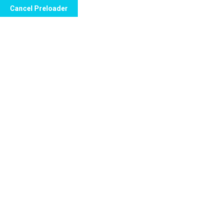
Cancel Preloader
info@sparzaweb.com
CC Haack Center Pis
Categoría:
Bl